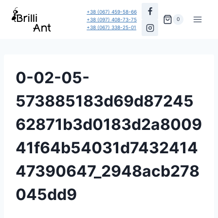
Перейти
+38 (067) 459-58-66
до
0
+38 (097) 408-73-75
+38 (067) 338-25-01
вмісту
0-02-05-
573885183d69d87245
62871b3d0183d2a8009
41f64b54031d7432414
47390647_2948acb278
045dd9