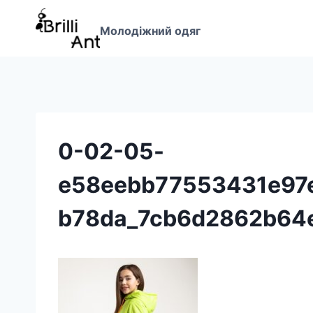
Перейти
до
Молодіжний одяг
вмісту
0-02-05-
e58eebb77553431e97
b78da_7cb6d2862b64