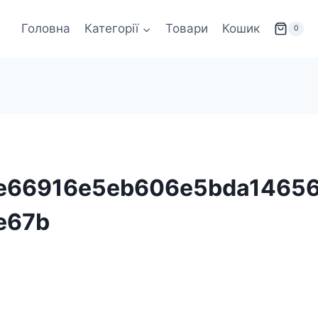
Головна
Категорії
Товари
Кошик
0
e66916e5eb606e5bda1465
e67b