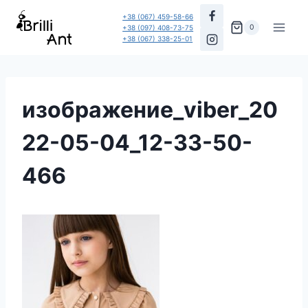
Перейти
+38 (067) 459-58-66
до
0
+38 (097) 408-73-75
+38 (067) 338-25-01
вмісту
изображение_viber_20
22-05-04_12-33-50-
466