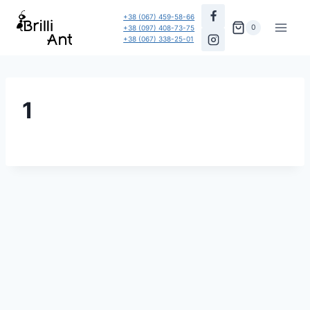
Перейти
+38 (067) 459-58-66
до
0
+38 (097) 408-73-75
+38 (067) 338-25-01
вмісту
1