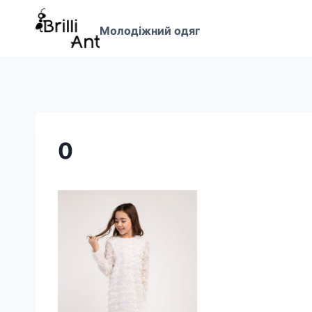
Перейти
до
Молодіжний одяг
вмісту
0