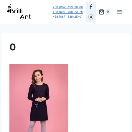
Перейти
+38 (067) 459-58-66
до
0
+38 (097) 408-73-75
+38 (067) 338-25-01
вмісту
0