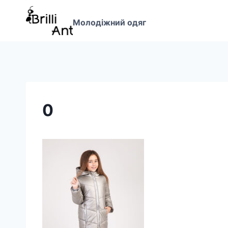
Перейти
до
Молодіжний одяг
вмісту
0