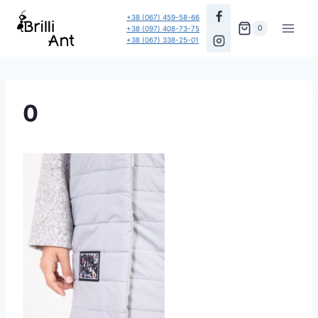
Перейти
+38 (067) 459-58-66
до
0
+38 (097) 408-73-75
+38 (067) 338-25-01
вмісту
0