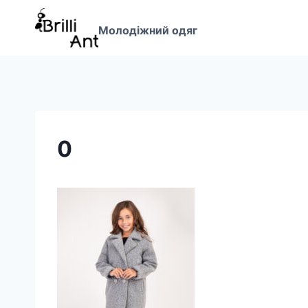
Перейти
до
Молодіжний одяг
вмісту
0