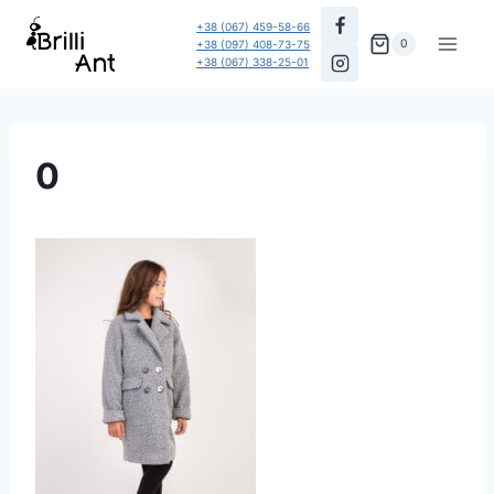
Перейти
+38 (067) 459-58-66
до
0
+38 (097) 408-73-75
+38 (067) 338-25-01
вмісту
0