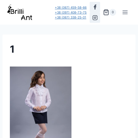
Перейти
+38 (067) 459-58-66
до
0
+38 (097) 408-73-75
+38 (067) 338-25-01
вмісту
1