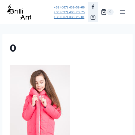
Перейти
+38 (067) 459-58-66
до
0
+38 (097) 408-73-75
+38 (067) 338-25-01
вмісту
0