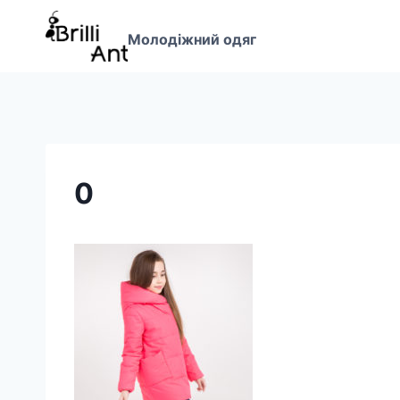
Перейти
до
Молодіжний одяг
вмісту
0