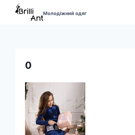
Перейти
до
Молодіжний одяг
вмісту
0