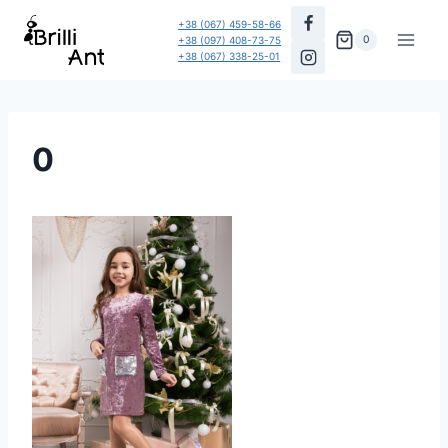
Перейти
+38 (067) 459-58-66
до
0
+38 (097) 408-73-75
+38 (067) 338-25-01
вмісту
0