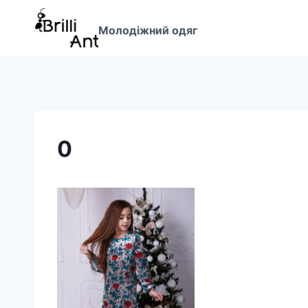
Перейти
до
Молодіжний одяг
вмісту
0