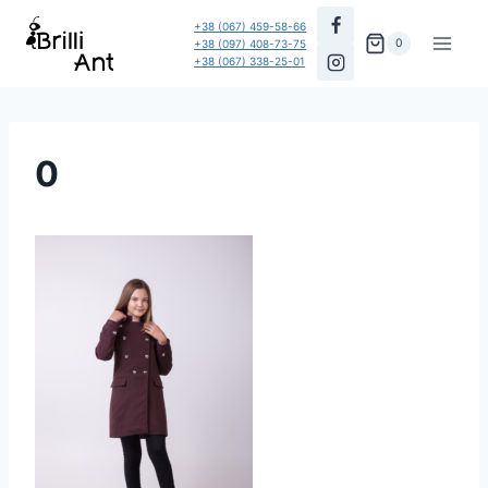
Перейти
+38 (067) 459-58-66
до
0
+38 (097) 408-73-75
+38 (067) 338-25-01
вмісту
0