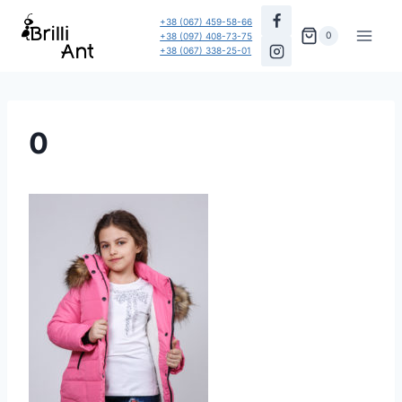
Перейти
+38 (067) 459-58-66
до
0
+38 (097) 408-73-75
+38 (067) 338-25-01
вмісту
0