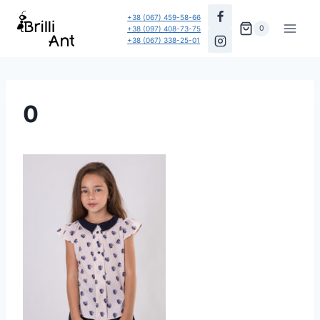
Перейти
+38 (067) 459-58-66
до
0
+38 (097) 408-73-75
+38 (067) 338-25-01
вмісту
0