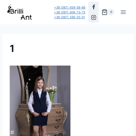
Перейти
+38 (067) 459-58-66
до
0
+38 (097) 408-73-75
+38 (067) 338-25-01
вмісту
1