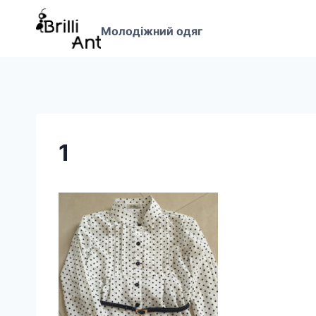
Перейти
до
Молодіжний одяг
вмісту
1