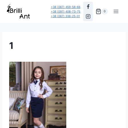
Перейти
+38 (067) 459-58-66
до
0
+38 (097) 408-73-75
+38 (067) 338-25-01
вмісту
1