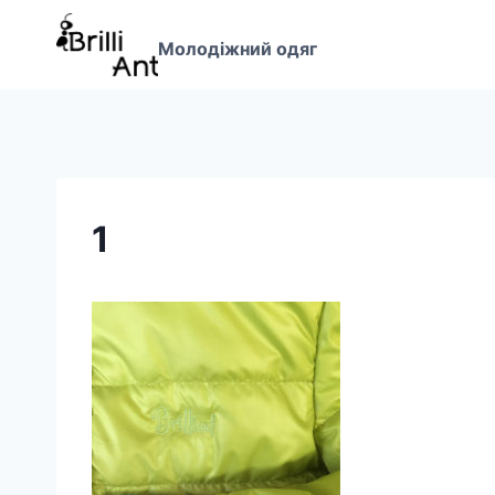
Перейти
до
Молодіжний одяг
вмісту
1