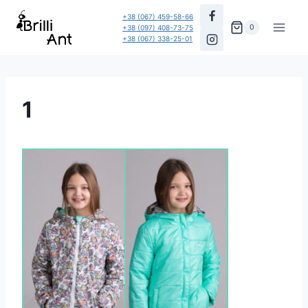
Перейти
+38 (067) 459-58-66
до
0
+38 (097) 408-73-75
+38 (067) 338-25-01
вмісту
1