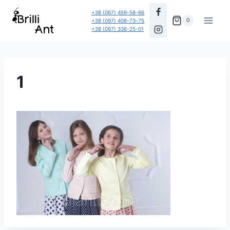
Перейти
+38 (067) 459-58-66
до
0
+38 (097) 408-73-75
+38 (067) 338-25-01
вмісту
1