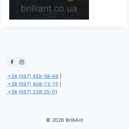
 +38 (067) 459-58-66
 +38 (097) 408-73-75
 +38 (067) 338-25-01
© 2026 BrilliAnt