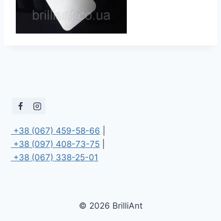
 +38 (067) 459-58-66
 +38 (097) 408-73-75
 +38 (067) 338-25-01
© 2026 BrilliAnt