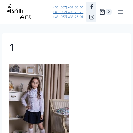
Перейти
+38 (067) 459-58-66
до
0
+38 (097) 408-73-75
+38 (067) 338-25-01
вмісту
1