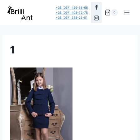
Перейти
+38 (067) 459-58-66
до
0
+38 (097) 408-73-75
+38 (067) 338-25-01
вмісту
1