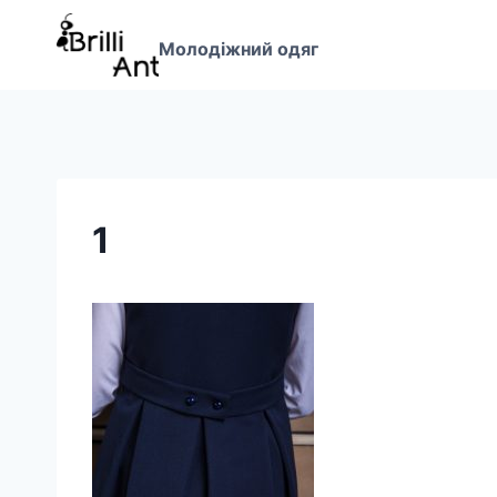
Перейти
до
Молодіжний одяг
вмісту
1