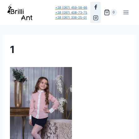
Перейти
+38 (067) 459-58-66
до
0
+38 (097) 408-73-75
+38 (067) 338-25-01
вмісту
1