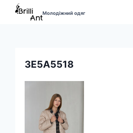
Перейти
до
Молодіжний одяг
вмісту
3E5A5518