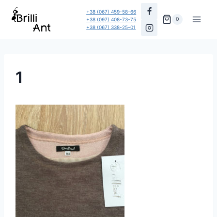
Перейти
+38 (067) 459-58-66
до
0
+38 (097) 408-73-75
+38 (067) 338-25-01
вмісту
1