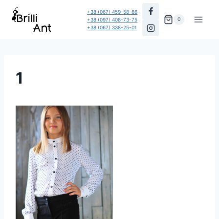
Перейти
+38 (067) 459-58-66
до
0
+38 (097) 408-73-75
+38 (067) 338-25-01
вмісту
1