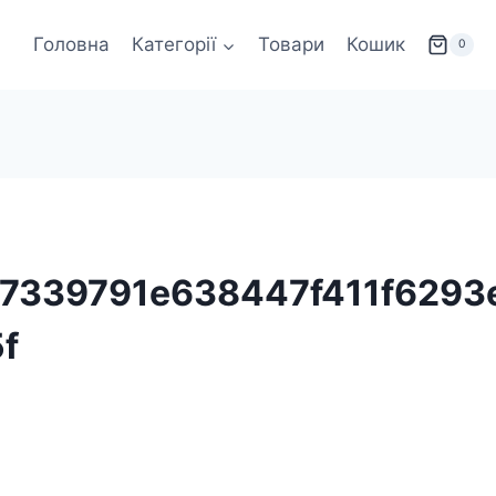
Головна
Категорії
Товари
Кошик
0
67339791e638447f411f6293
f