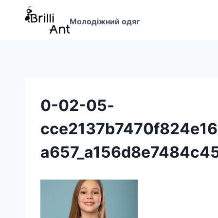
Перейти
до
Молодіжний одяг
вмісту
0-02-05-
cce2137b7470f824e1
a657_a156d8e7484c45