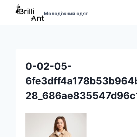
Перейти
до
Молодіжний одяг
вмісту
0-02-05-
6fe3dff4a178b53b964
28_686ae835547d96c