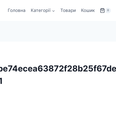
Головна
Категорії
Товари
Кошик
0
be74ecea63872f28b25f67de
1